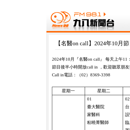
【名醫on call】2024年10
2024
年
10
月『名醫
on call
』 每天上午
11
節目後半小時開放
call in
，歡迎聽眾朋友
Call in
電話：（
02
）
8369-3398
星期一
星期二
01
02
臺大醫院
台
家醫科
設
粘曉菁醫師
臨