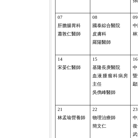
孫
07
08
09
肝膽腸胃科
國泰綜合醫院
中
蕭敦仁醫師
皮膚科
林
羅陽醫師
14
15
16
宋晏仁醫師
基隆長庚醫院
中
血液腫瘤科病房
暨
主任
鄢
吳儁峰醫師
21
22
23
林孟瑜營養師
物理治療師
中
簡文仁
復
武