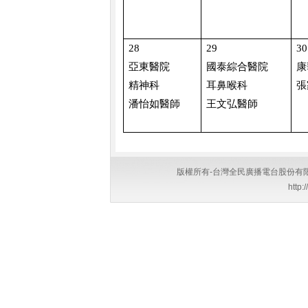
28
29
30
亞東醫院
國泰綜合醫院
康
精神科
耳鼻喉科
張
潘怡如醫師
王文弘醫師
版權所有-台灣全民廣播電台股份有限公司 Copyri
http