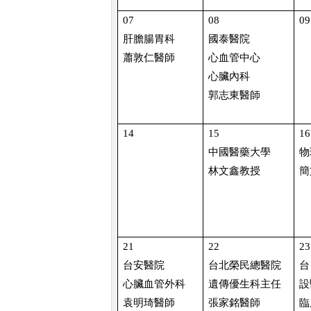
07
08
09
肝膽腸胃科
國泰醫院
蕭敦仁醫師
心血管中心
心臟內科
郭志東醫師
14
15
16
中國醫藥大學
物
林文鑫教授
簡
21
22
23
台安醫院
台北榮民總醫院
台
心臟血管外科
遺傳優生科主任
設
袁明琦醫師
張家銘醫師
臨