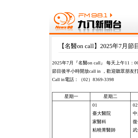
【名醫on call】2025年7月
2025
年
7
月『名醫
on call
』 每天上午
11
：
0
節目後半小時開放
call in
，歡迎聽眾朋友
Call in
電話：（
02
）
8369-3398
星期一
星期二
01
02
臺大醫院
中
家醫科
復
粘曉菁醫師
武