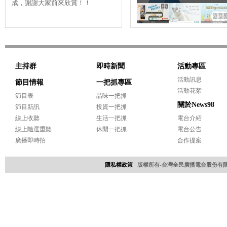
成，謝謝大家前來欣賞！！
圓滿落幕，感謝老天爺停了陣子
快
雨，更要......
的頻
主持群
即時新聞
活動專區
活動訊息
節目情報
一把抓專區
活動花絮
節目表
品味一把抓
關於News98
節目新訊
投資一把抓
線上收聽
生活一把抓
電台介紹
線上隨選重聽
休閒一把抓
電台公告
廣播即時拍
合作提案
隱私權政策
版權所有-台灣全民廣播電台股份有限公司 Copyri
網頁設