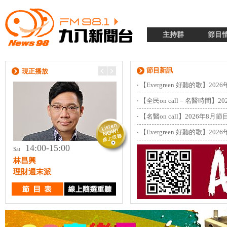
主持群
節目
節目新訊
現正播放
‧
【Evergreen 好聽的歌】202
‧
【全民on call – 名醫時間】
‧
【名醫on call】2026年8月
‧
【Evergreen 好聽的歌】202
14:00-15:00
15:00-16:00
Sat
Sat
林昌興
林昌興
理財週末派
週末投資吧