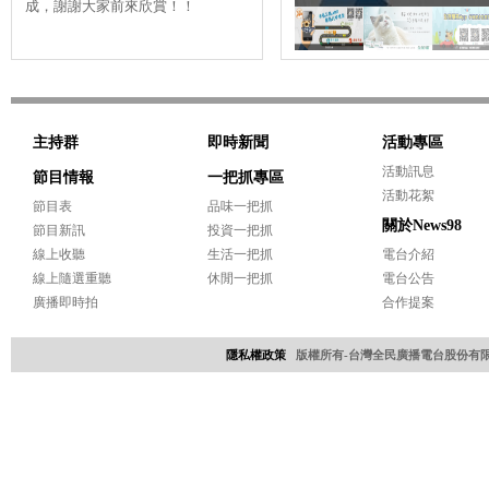
成，謝謝大家前來欣賞！！
圓滿落幕，感謝老天爺停了陣子
快
雨，更要......
的頻
主持群
即時新聞
活動專區
活動訊息
節目情報
一把抓專區
活動花絮
節目表
品味一把抓
關於News98
節目新訊
投資一把抓
線上收聽
生活一把抓
電台介紹
線上隨選重聽
休閒一把抓
電台公告
廣播即時拍
合作提案
隱私權政策
版權所有-台灣全民廣播電台股份有限公司 Copyri
網頁設