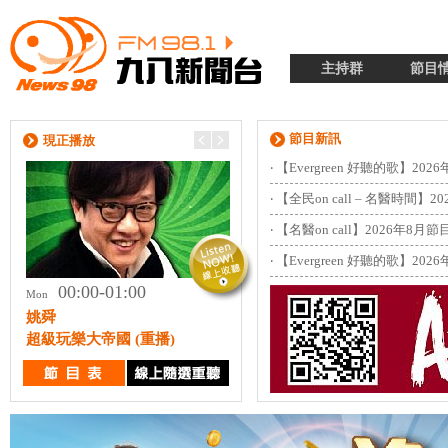
主持群
節目
節目新訊
現正播放
‧
【Evergreen 好聽的歌】202
‧
【全民on call – 名醫時間】
‧
【名醫on call】2026年8月
‧
【Evergreen 好聽的歌】202
00:00-01:00
01:00-02:00
Mon
Mon
姚舜
周成功
超級玩樂大帝國 (重播)
周成功的生命科學