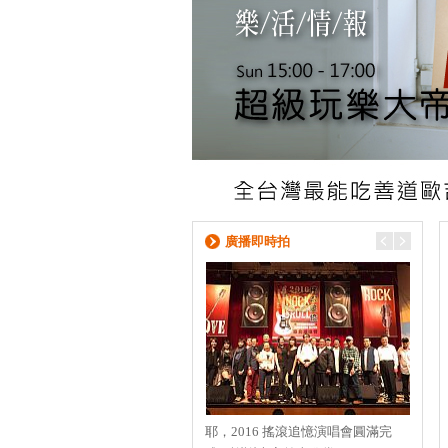
廣播即時拍
耶，2016 搖滾追憶演唱會圓滿完
【Eve