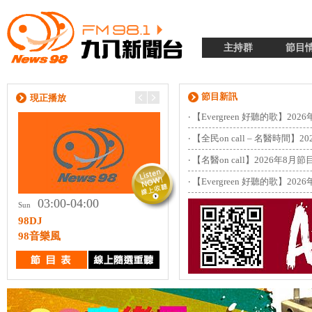
主持群
節目
節目新訊
現正播放
‧
【Evergreen 好聽的歌】202
‧
【全民on call – 名醫時間】
‧
【名醫on call】2026年8月
‧
【Evergreen 好聽的歌】202
03:00-04:00
04:00-05:00
Sun
Sun
98DJ
98DJ
98音樂風
98音樂風