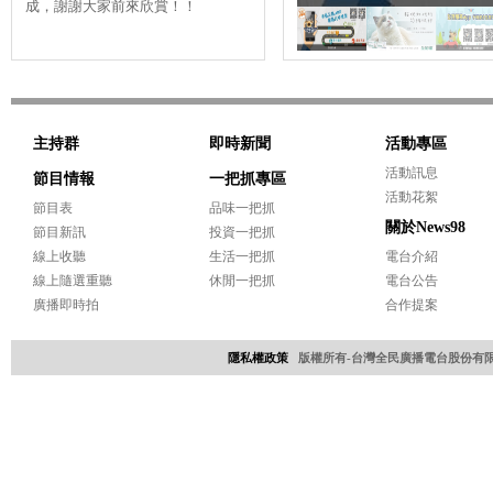
成，謝謝大家前來欣賞！！
圓滿落幕，感謝老天爺停了陣子
快
雨，更要......
的頻
主持群
即時新聞
活動專區
活動訊息
節目情報
一把抓專區
活動花絮
節目表
品味一把抓
關於News98
節目新訊
投資一把抓
線上收聽
生活一把抓
電台介紹
線上隨選重聽
休閒一把抓
電台公告
廣播即時拍
合作提案
隱私權政策
版權所有-台灣全民廣播電台股份有限公司 Copyri
網頁設