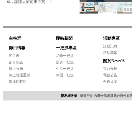
成，謝謝大家前來欣賞！！
圓滿落幕，感謝老天爺停了陣子
快
雨，更要......
的頻
主持群
即時新聞
活動專區
活動訊息
節目情報
一把抓專區
活動花絮
節目表
品味一把抓
關於News98
節目新訊
投資一把抓
線上收聽
生活一把抓
電台介紹
線上隨選重聽
休閒一把抓
電台公告
廣播即時拍
合作提案
隱私權政策
版權所有-台灣全民廣播電台股份有限公司 Copyri
網頁設