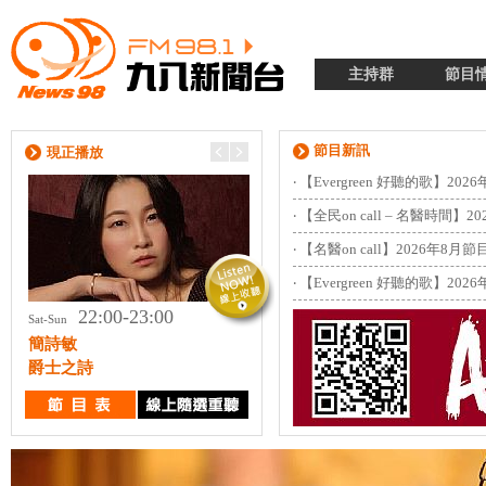
主持群
節目
節目新訊
現正播放
‧
【Evergreen 好聽的歌】202
‧
【全民on call – 名醫時間】
‧
【名醫on call】2026年8月
‧
【Evergreen 好聽的歌】202
22:00-23:00
23:00-24:00
Sat-Sun
Sat
簡詩敏
趙自強
爵士之詩
加油！強一點 (重播)