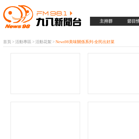
主持群
節目
首頁
>
活動專區
>
活動花絮
>
News98美味關係系列-全民出好菜