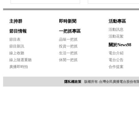
主持群
即時新聞
活動專區
活動訊息
節目情報
一把抓專區
活動花絮
節目表
品味一把抓
關於News98
節目新訊
投資一把抓
線上收聽
生活一把抓
電台介紹
線上隨選重聽
休閒一把抓
電台公告
廣播即時拍
合作提案
隱私權政策
版權所有-台灣全民廣播電台股份有限公司 Copyri
網頁設