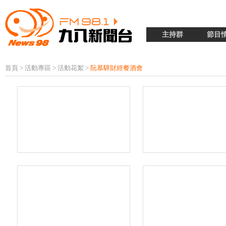
主持群
節目
首頁
>
活動專區
>
活動花絮
>
阮慕驊財經餐酒會