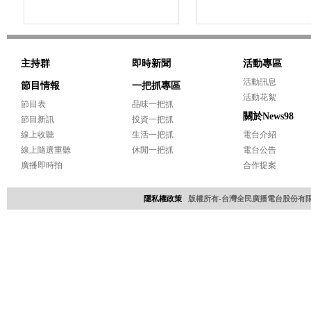
主持群
即時新聞
活動專區
活動訊息
節目情報
一把抓專區
活動花絮
節目表
品味一把抓
關於News98
節目新訊
投資一把抓
線上收聽
生活一把抓
電台介紹
線上隨選重聽
休閒一把抓
電台公告
廣播即時拍
合作提案
隱私權政策
版權所有-台灣全民廣播電台股份有限公司 Copyri
網頁設