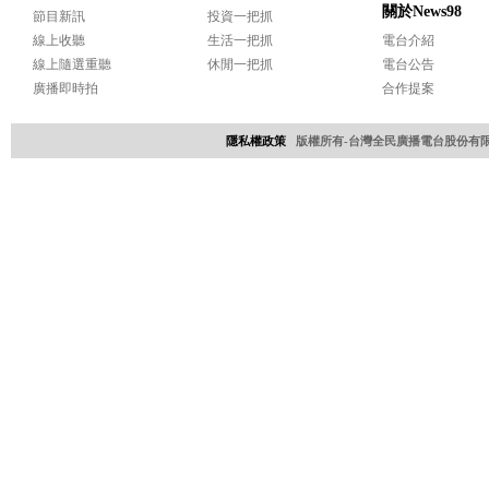
關於News98
節目新訊
投資一把抓
線上收聽
生活一把抓
電台介紹
線上隨選重聽
休閒一把抓
電台公告
廣播即時拍
合作提案
隱私權政策
版權所有-台灣全民廣播電台股份有限公司 Copyri
網頁設