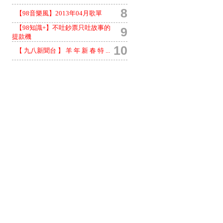
8
【98音樂風】2013年04月歌單
【98知識+】不吐鈔票只吐故事的
9
提款機
10
【 九八新聞台 】 羊 年 新 春 特 ...