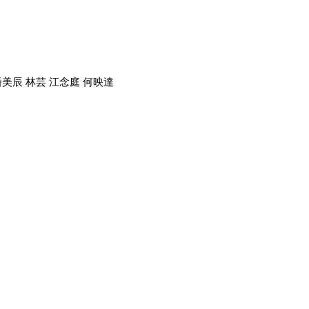
 潘美辰 林芸 江念庭 何映達