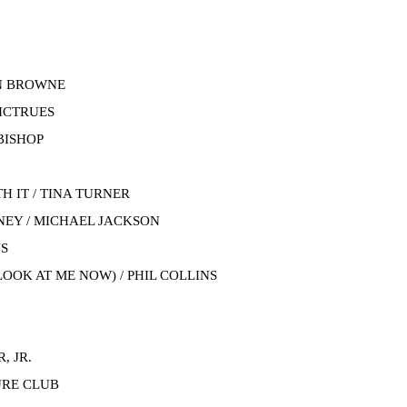
ON BROWNE
PICTRUES
 BISHOP
H IT / TINA TURNER
TNEY / MICHAEL JACKSON
NS
LOOK AT ME NOW) / PHIL COLLINS
, JR.
URE CLUB