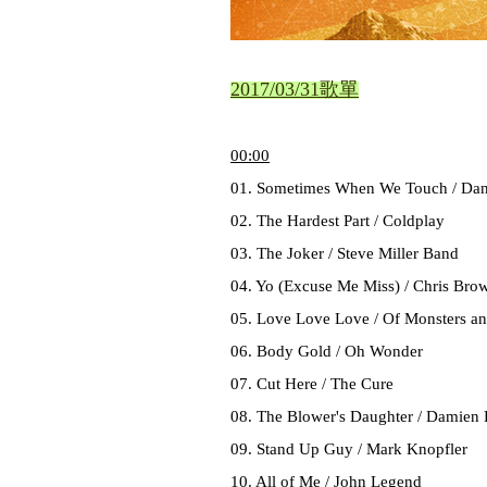
2017/03/31歌單
00
:00
01. Sometimes When We Touch / Dan
02. The Hardest Part / Coldplay
03. The Joker / Steve Miller Band
04. Yo (Excuse Me Miss) / Chris Bro
05. Love Love Love / Of Monsters a
06. Body Gold / Oh Wonder
07. Cut Here / The Cure
08. The Blower's Daughter / Damien 
09. Stand Up Guy / Mark Knopfler
10. All of Me / John Legend