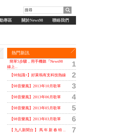
動專區
關於News98
聯絡我們
熱門新訊
簡單5步驟，用手機聽『News98
1
線上...
2
【98知識+】好萊塢有支科技熱線
3
【98音樂風】2013年10月歌單
4
【98音樂風】2013年06月歌單
5
【98音樂風】2013年05月歌單
6
【98音樂風】2013年03月歌單
7
【 九八新聞台 】 馬 年 新 春 特 ...