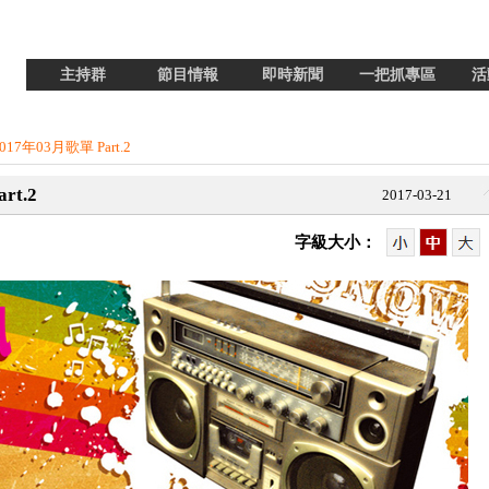
主持群
節目情報
即時新聞
一把抓專區
活
7年03月歌單 Part.2
t.2
2017-03-21
字級大小：