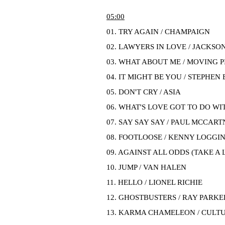
05
:00
01. TRY AGAIN / CHAMPAIGN
02. LAWYERS IN LOVE / JACKS
03. WHAT ABOUT ME / MOVING 
04. IT MIGHT BE YOU / STEPHEN
05. DON'T CRY / ASIA
06. WHAT'S LOVE GOT TO DO WIT
07. SAY SAY SAY / PAUL MCCAR
08. FOOTLOOSE / KENNY LOGGI
09. AGAINST ALL ODDS (TAKE A 
10. JUMP / VAN HALEN
11. HELLO / LIONEL RICHIE
12. GHOSTBUSTERS / RAY PARKER
13. KARMA CHAMELEON / CULT