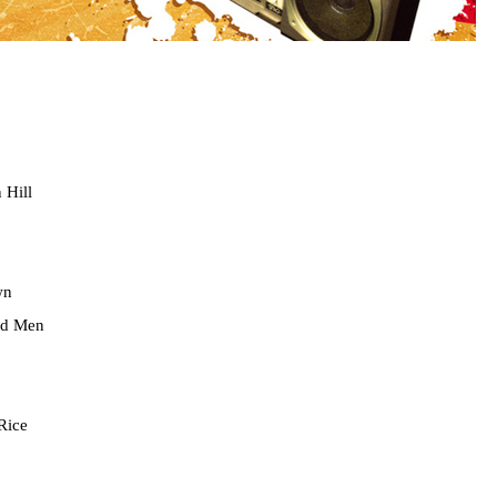
 Hill
wn
nd Men
Rice