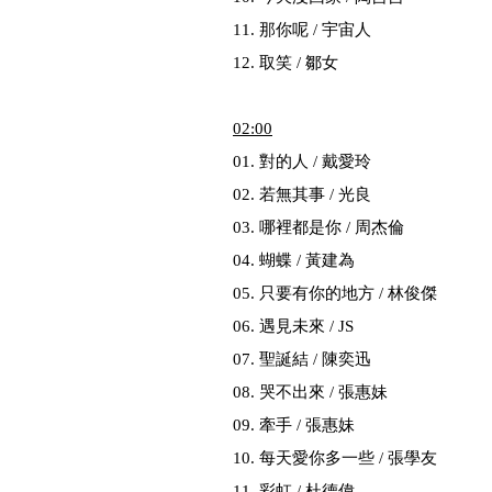
11. 那你呢 / 宇宙人
12. 取笑 / 鄒女
02
:00
01. 對的人 / 戴愛玲
02. 若無其事 / 光良
03. 哪裡都是你 / 周杰倫
04. 蝴蝶 / 黃建為
05. 只要有你的地方 / 林俊傑
06. 遇見未來 / JS
07. 聖誕結 / 陳奕迅
08. 哭不出來 / 張惠妹
09. 牽手 / 張惠妹
10. 每天愛你多一些 / 張學友
11. 彩虹 / 杜德偉