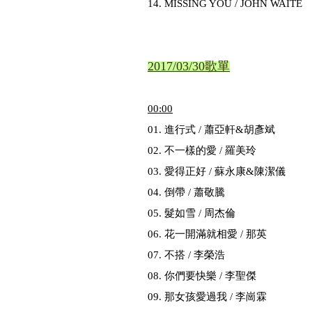
14. MISSING YOU / JOHN WAITE
2017/03/30歌單
00
:00
01. 進行式 / 蕭亞軒&胡彥斌
02. 不一樣的愛 / 羅美玲
03. 愛得正好 / 蘇永康&陳潔儀
04. 倒帶 / 蕭敬騰
05. 髮如雪 / 周杰倫
06. 花一開滿就相愛 / 那英
07. 不搭 / 李榮浩
08. 你們要快樂 / 李聖傑
09. 那女孩愛過我 / 李崗霖