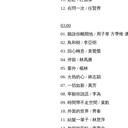
12. 在問一次 / 任賢齊
03
:00
01. 聽說你離開他 / 周子寒 方季惟
02. 鳥和樹 / 李亞明
03. 回心轉意 / 黃鶯鶯
04. 停留 / 林禹勝
05. 窗外 / 楊林
06. 火熱的心 / 林志穎
07. 一切如新 / 萬芳
08. 寧願你說謊 / 李為
09. 時間帶不走空間 / 葉歡
10. 外面的世界 / 齊秦
11. 結髮一輩子 / 林慧萍