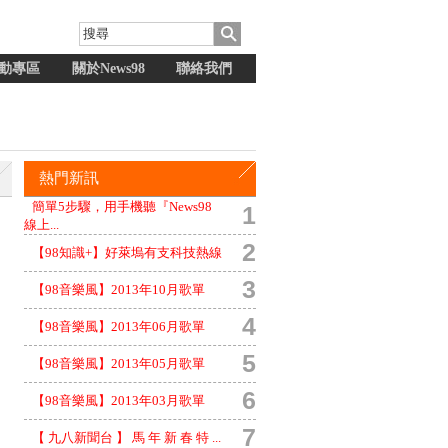
動專區
關於News98
聯絡我們
熱門新訊
簡單5步驟，用手機聽『News98
1
線上...
2
【98知識+】好萊塢有支科技熱線
3
【98音樂風】2013年10月歌單
4
【98音樂風】2013年06月歌單
5
【98音樂風】2013年05月歌單
6
【98音樂風】2013年03月歌單
7
【 九八新聞台 】 馬 年 新 春 特 ...