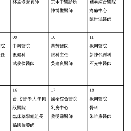
林孟瑜營養師
京禾中醫診所
國泰綜合醫院
陳博聖醫師
疼痛中心
陳世鴻醫師
09
10
11
醫院
中興醫院
萬芳醫院
振興醫院
主任
復健科
眼科主任
新陳代謝科
武俊傑醫師
吳建良醫師
石光中醫師
16
17
18
台北醫學大學附
國泰綜合醫院
振興醫院
設醫院
乳房中心
骨科
臨床藥學組組長
蔡明霖醫師
朱唯廉醫師
孫國倫藥師