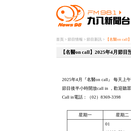
首頁
>
節目情報
>
節目新訊
>
【名醫on cal
【名醫on call】2025年4月節目
2025
年
4
月『名醫
on call
』 每天上午
節目後半小時開放
call in
，歡迎聽
Call in
電話：（
02
）
8369-3398
星期一
星期二
01