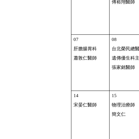
傅裕翔醫師
07
08
肝膽腸胃科
台北榮民總
蕭敦仁醫師
遺傳優生科
張家銘醫師
14
15
宋晏仁醫師
物理治療師
簡文仁