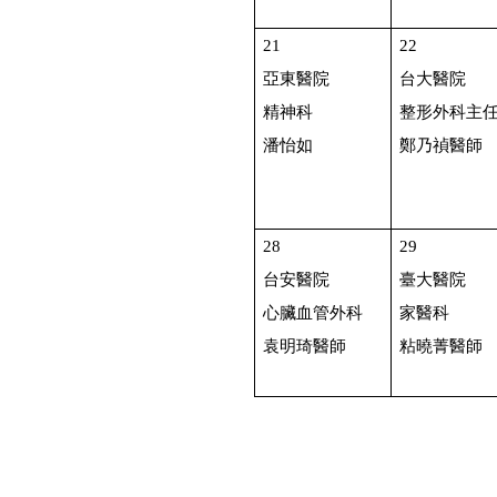
21
22
亞東醫院
台大醫院
精神科
整形外科主
潘怡如
鄭乃禎醫師
28
29
台安醫院
臺大醫院
心臟血管外科
家醫科
袁明琦醫師
粘曉菁醫師