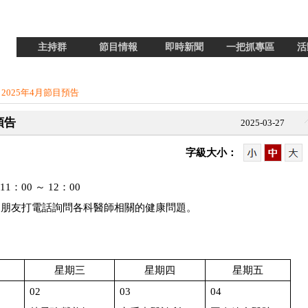
主持群
節目情報
即時新聞
一把抓專區
活
l】2025年4月節目預告
預告
2025-03-27
字級大小：
11
：
00
～
12
：
00
眾朋友打電話詢問各科醫師相關的健康問題。
星期三
星期四
星期五
02
03
04