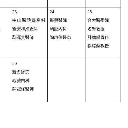
23
24
25
中山醫院婦產科
振興醫院
台大醫學院
任
暨安和婦產科
胸腔內科
名譽教授
鄢源貴醫師
陶啟偉醫師
肝膽腸胃科
楊培銘教授
30
新光醫院
心臟內科
陳冠任醫師