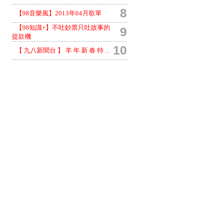
8
【98音樂風】2013年04月歌單
【98知識+】不吐鈔票只吐故事的
9
提款機
10
【 九八新聞台 】 羊 年 新 春 特 ...