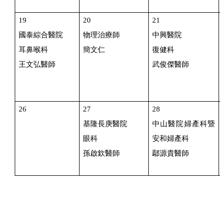
19
20
21
國泰綜合醫院
物理治療師
中興醫院
耳鼻喉科
簡文仁
復健科
王文弘醫師
武俊傑醫師
26
27
28
基隆長庚醫院
中山醫院婦產科暨
眼科
安和婦產科
孫啟欽醫師
鄢源貴醫師