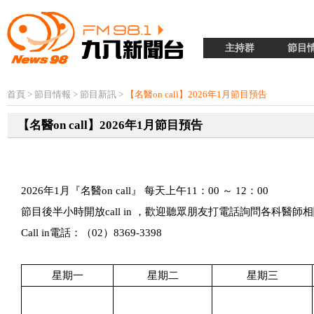
主持群
節目
首頁
>
節目情報
>
節目新訊
>
【名醫on call】2026年1月節目預告
【名醫on call】2026年1月節目預告
2026
年
1
月『名醫
on call
』 每天上午
11
：
00
～
12
：
00
節目後半小時開放
call in
，歡迎聽眾朋友打電話詢問各科醫師相
Call in
電話：（
02
）
8369-3398
星期一
星期二
星期三