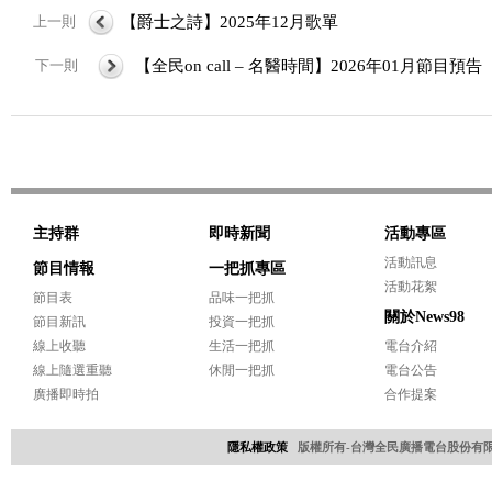
上一則
【爵士之詩】2025年12月歌單
下一則
【全民on call – 名醫時間】2026年01月節目預告
主持群
即時新聞
活動專區
活動訊息
節目情報
一把抓專區
活動花絮
節目表
品味一把抓
關於News98
節目新訊
投資一把抓
線上收聽
生活一把抓
電台介紹
線上隨選重聽
休閒一把抓
電台公告
廣播即時拍
合作提案
隱私權政策
版權所有-台灣全民廣播電台股份有限公司 Copyri
網頁設