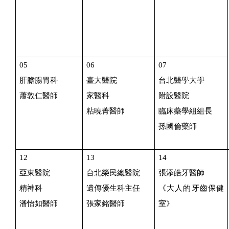
05
06
07
肝膽腸胃科
臺大醫院
台北醫學大學
蕭敦仁醫師
家醫科
附設醫院
粘曉菁醫師
臨床藥學組組長
孫國倫藥師
12
13
14
亞東醫院
台北榮民總醫院
張添皓牙醫師
精神科
遺傳優生科主任
《大人的牙齒保健
潘怡如醫師
張家銘醫師
室》