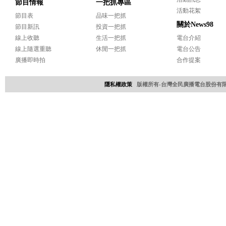
節目情報
一把抓專區
活動花絮
節目表
品味一把抓
關於News98
節目新訊
投資一把抓
線上收聽
生活一把抓
電台介紹
線上隨選重聽
休閒一把抓
電台公告
廣播即時拍
合作提案
隱私權政策
版權所有-台灣全民廣播電台股份有限公司 Copyri
網頁設