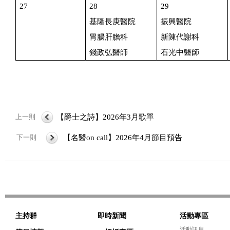
27
28
29
基隆長庚醫院
振興醫院
胃腸肝膽科
新陳代謝科
錢政弘醫師
石光中醫師
上一則
【爵士之詩】2026年3月歌單
下一則
【名醫on call】2026年4月節目預告
主持群
即時新聞
活動專區
活動訊息