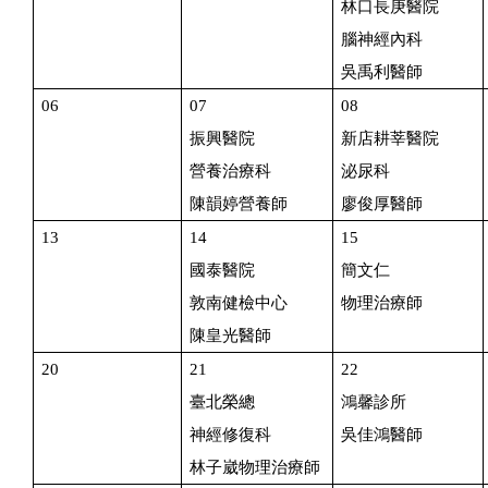
林口長庚醫院
腦神經內科
吳禹利醫師
06
07
08
振興醫院
新店耕莘醫院
營養治療科
泌尿科
陳韻婷營養師
廖俊厚醫師
13
14
15
國泰醫院
簡文仁
敦南健檢中心
物理治療師
陳皇光醫師
20
21
22
臺北榮總
鴻馨診所
神經修復科
吳佳鴻醫師
林子崴物理治療師