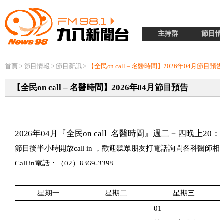
主持群
節目
首頁
>
節目情報
>
節目新訊
>
【全民on call – 名醫時間】2026年04月節目預
【全民on call – 名醫時間】2026年04月節目預告
2026
年04
月『全民
on call_
名醫時間』週二－四晚上
20
：
節目後半小時開放
call in
，歡迎聽眾朋友打電話詢問各科醫師相
Call in
電話：（
02
）
8369-3398
星期一
星期二
星期三
01