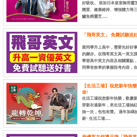
好吸收。 添加日本皇室御用靈
體質、健康維持、增強體力等三
鱸魚精靈芝......
「飛哥英文」 免費試聽送好
當同學升上高中，需要先好好
的腳步。在飛哥英文高一英文
學習高中英文內容及相關重點
同學有效率的掌握段考內容，在校成
【生活工場】祝您新年快樂
金!
生活工場祝您新年快樂，歡慶新
穿新衣過新年，來生活工場抽
抽一次，包包有獎。 過年加碼
家~ 生活工場......