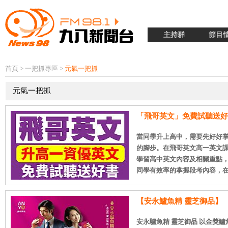
主持群
節目
首頁
>
一把抓專區
>
元氣一把抓
元氣一把抓
「飛哥英文」免費試聽送好
當同學升上高中，需要先好好
的腳步。在飛哥英文高一英文
學習高中英文內容及相關重點
同學有效率的掌握段考內容，在校成
【安永鱸魚精 靈芝御品】
安永驢魚精 靈芝御品 以金獎