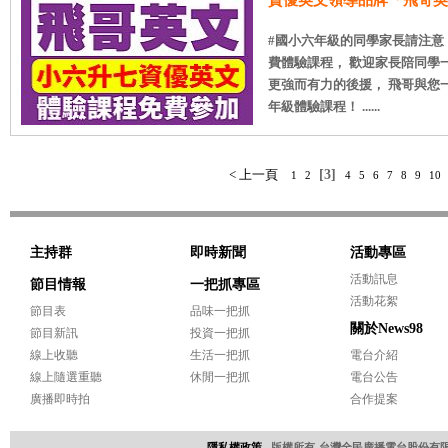
資優英文領導品牌「飛哥英
#國小六年級的同學家長請注意！
費體驗課程， 歡迎家長陪同學
更強而有力的後援， 飛哥與您
年級體驗課程！ ......
< 上一頁
[3]
1
2
4
5
6
7
8
9
10
主持群
即時新聞
活動專區
活動訊息
節目情報
一把抓專區
活動花絮
節目表
品味一把抓
關於News98
節目新訊
投資一把抓
線上收聽
生活一把抓
電台介紹
線上隨選重聽
休閒一把抓
電台公告
廣播即時拍
合作提案
隱私權政策
版權所有-台灣全民廣播電台股份有限公司 Copyri