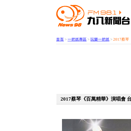
首頁
>
一把抓專區
>
玩樂一把抓
>
2017蔡
2017蔡琴《百萬精華》演唱會