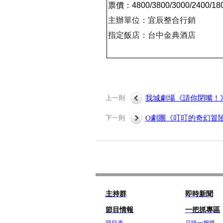
票價：
4800/3800/3000/2400/18
主辦單位：宜辰整合行銷
指定飯店：台中金典酒店
上一則
我城劇場《請你閉嘴！》N
下一則
O劇團《叮叮的奇幻冒
主持群
即時新聞
節目情報
一把抓專區