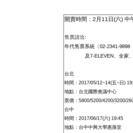
開賣時間：
2
月
11
日
(
六
)
中
:
售票請洽
02-2341-9898
年代售票系統〔
7-ELEVEN
及
、
全家
台北
時間：
2017/05/12
~14(
五
~
日
) 
地點：台北國際會議中心
票價：
5800/5200/4200/3200/26
台中
時間：
2017/06/17
(
六
) 19:45
地點：台中中興大學惠蓀堂