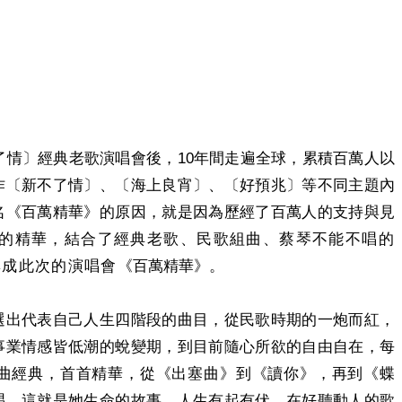
10
了情〕經典老歌演唱會後，
年間走遍全球，累積百萬人以
作〔新不了情〕、〔海上良宵〕、〔好預兆〕等不同主題內
名《百萬精華》的原因，就是因為歷經了百萬人的支持與見
的精華，結合了經典老歌、民歌組曲、蔡琴不能不唱的
集成此次的演唱會
《百萬精華》。
選出代表自己人生四階段的曲目，從民歌時期的一炮而紅，
事業情感皆低潮的蛻變期，到目前隨心所欲的自由自在，每
曲經典，首首精華，從《出塞曲》到《讀你》，再到《蝶
唱，這就是她生命的故事，人生有起有伏，在好聽動人的歌