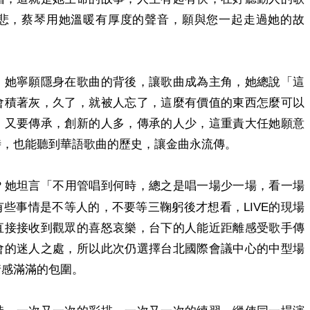
悲，蔡琴用她溫暖有厚度的聲音，願與您一起走過她的故
，她寧願隱身在歌曲的背後，讓歌曲成為主角，她總說「這
會積著灰，久了，就被人忘了，這麼有價值的東西怎麼可以
，又要傳承，創新的人多，傳承的人少，這重責大任她願意
時，也能聽到華語歌曲的歷史，讓金曲永流傳。
？她坦言
「
不用管唱到何時，總之
是唱一場少一場，看一場
LIVE
有些事情是不等人的，不要等三鞠躬後才想看，
的現場
直接接收到觀眾的喜怒哀樂，台下的人能近距離感受歌手傳
會的迷人之處，所以此次仍選擇台北國際會議中心的中型場
情感滿滿的包圍。