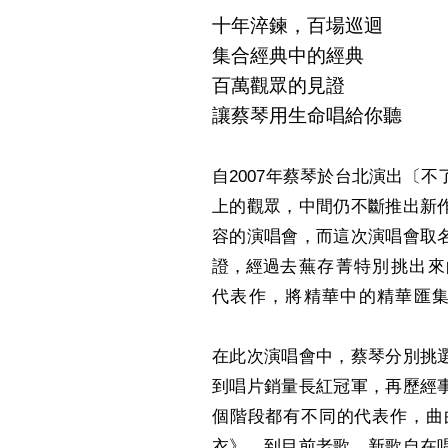
十年淬鍊，百場巡迴
集合經典中的經典
百萬觀眾的見證
讓蔡琴用生命唱給你聽
2007
自
年蔡琴於台北演出〔不
上的觀眾，中間仍不斷推出新
容的演唱會，而這次演唱會取
證，經過
去蕪存菁特別挑出來
代表作，將精華中的精華匯
在此次演唱會中，蔡琴分別挑
到唱片銷量長紅冠軍，再歷經
個階段都有不同的代表作，曲
衣》，到目前老歌、新歌自在