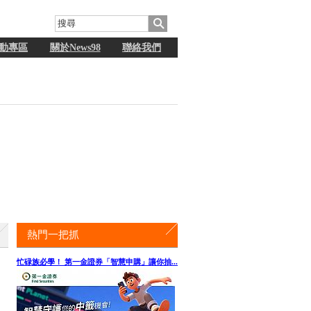
動專區
關於News98
聯絡我們
熱門一把抓
忙碌族必學！ 第一金證券「智慧申購」讓你抽...