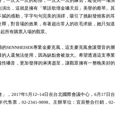
持，一次又一次的彩排，一次又一次的練習，縱使同一場演
的演出，這就是擁有「華語歌壇金嗓天后」美譽的蔡琴。其
不膩的感動，字字句句完美的演繹，吸引了挑剔發燒客的耳
詮釋，對音場的效果，有著超出常人的吹毛求疵，她只知道
得起所有購票入場的觀眾。
鼎的
SENNHEISER
專業金麥克風，這支麥克風會讓聲音的層
優的人還無法使用，因為缺點會被放大。希望透過這支專業
磁性嗓音，更加發揮的淋漓盡至，讓觀眾擁有一整晚美好的
會」，
2017
年
5
月
12~14
日在台北國際會議中心，
6
月
17
日台
年代售票，
02-2341-9898
。主辦單位：宜辰整合行銷，
02-