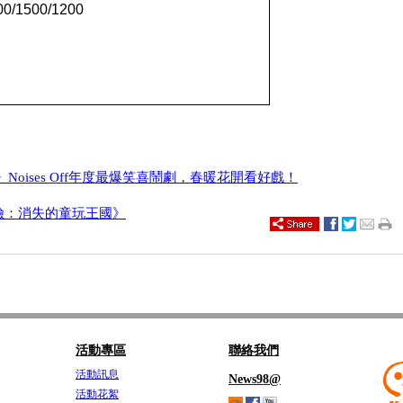
00/1500/1200
oises Off年度最爆笑喜鬧劇，春暖花開看好戲！
險：消失的童玩王國》
活動專區
聯絡我們
活動訊息
News98@
活動花絮