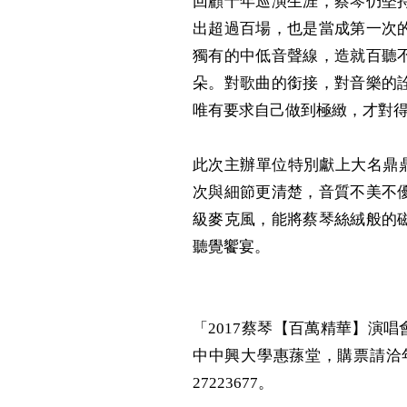
回顧十年巡演生涯，蔡琴仍堅
出超過百場，也是當成第一次
獨有的中低音聲線，造就百聽
朵。對歌曲的銜接，對音樂的
唯有要求自己做到極緻，才對
此次主辦單位特別獻上大名鼎
次與細節更清楚，音質不美不
級麥克風，能將蔡琴絲絨般的
聽覺饗宴。
「
2017
蔡琴
【百萬精華】
演唱
中中興大學惠蓀堂，購票請洽
27223677
。