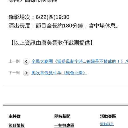
錄影場次：
6/22(
四
)19:30
演出長度：節目全長約
180
分鐘，含中場休息。
【以上資訊由唐美雲歌仔戲團提供】
上一則
全民大劇團《當岳母刺字時...媳婦是不贊成的！》
下一則
風吹草低見牛羊《絕色北疆》
主持群
即時新聞
活動專區
活動訊息
節目情報
一把抓專區