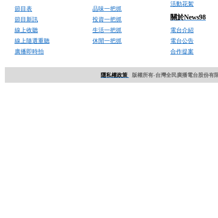
活動花絮
節目表
品味一把抓
關於News98
節目新訊
投資一把抓
線上收聽
生活一把抓
電台介紹
線上隨選重聽
休閒一把抓
電台公告
廣播即時拍
合作提案
隱私權政策
版權所有-台灣全民廣播電台股份有限公司 Copyri
網頁設