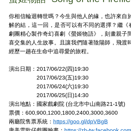
你相信輪迴轉世嗎？今生與他人的緣，也許來自
解的結，這一回，是否可以有不同的選擇？繼《
劇團精心製作奇幻喜劇《螢姬物語》，刻畫親子
喜交集的人生故事。且讓我們隨著陰陽師，飛渡
經歷一趟在生命中追尋愛的旅程。
演出日期：
2017/06/22(
四
)19:30
2017/06/23(
五
)19:30
2017/06/24(
六
)19:30
2017/06/25(
日
)14:30
演出地點：國家戲劇院
(
台北市中山南路
21-1
號
)
票價：
600,900,1200,1800,2400,3000,3600
兩廳院售票系統：
https://goo.gl/dpVBgB
唐美雲歌仔戲團臉書：
https://zh-tw.facebook.co