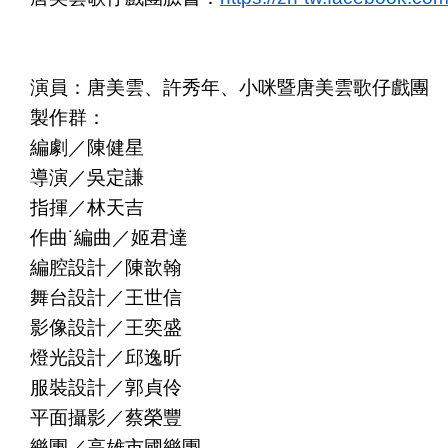
演員：唐美雲、許秀年、小咪暨唐美雲歌仔戲團
製作群：
編劇／陳健星
導演／吳定謙
指揮／林天吉
作曲˙編曲／姬君達
編腔設計／陳歆翰
舞台設計／王世信
影像設計／王奕盛
燈光設計／邱逸昕
服裝設計／郭貞伶
平面攝影／蔡榮豐
樂團／高雄市國樂團