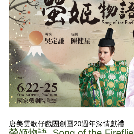
唐美雲歌仔戲團創團
20
週年深情獻禮
螢姬物語
Song of the Firefli