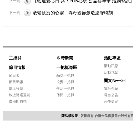
上一則
【藍迪愛心日 共下FUN心玩 公益嘉年華 活動資訊
下一則
放鬆疲憊的心靈 為母親節創造溫馨時刻
主持群
即時新聞
活動專區
活動訊息
節目情報
一把抓專區
活動花絮
節目表
品味一把抓
關於News98
節目新訊
投資一把抓
線上收聽
生活一把抓
電台介紹
線上隨選重聽
休閒一把抓
電台公告
廣播即時拍
合作提案
隱私權政策
版權所有-台灣全民廣播電台股份有限公司 Copyri
網頁設