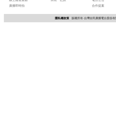
線上隨選重聽
休閒一把抓
電台公告
廣播即時拍
合作提案
隱私權政策
版權所有-台灣全民廣播電台股份有限公司 Copyri
網頁