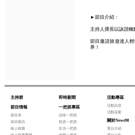
►節目介紹：
主持人擅長以詼諧幽
節目邀請旅遊達人輕
界！
主持群
即時新聞
活動專區
活動訊息
節目情報
一把抓專區
活動花絮
節目表
品味一把抓
關於News98
節目新訊
投資一把抓
線上收聽
生活一把抓
電台介紹