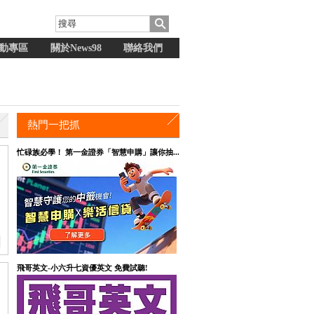
動專區
關於News98
聯絡我們
熱門一把抓
忙碌族必學！ 第一金證券「智慧申購」讓你抽...
中
飛哥英文-小六升七資優英文 免費試聽!