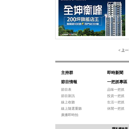
< 上
主持群
即時新聞
節目情報
一把抓專區
節目表
品味一把抓
節目新訊
投資一把抓
線上收聽
生活一把抓
線上隨選重聽
休閒一把抓
廣播即時拍
隱私權政策