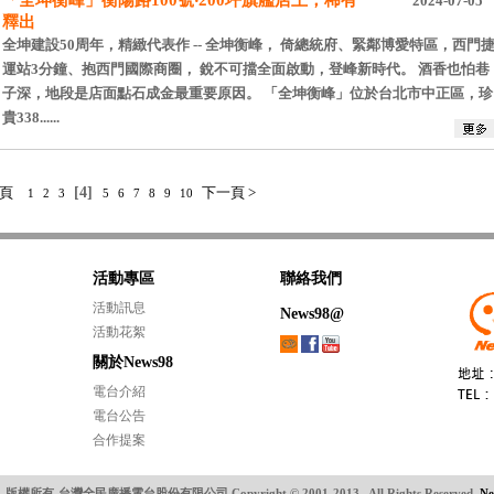
「全坤衡峰」衡陽路100號‧200坪旗艦店王，稀有
2024-07-05
釋出
全坤建設50周年，精緻代表作 -- 全坤衡峰， 倚總統府、緊鄰博愛特區，西門
運站3分鐘、抱西門國際商圈， 銳不可擋全面啟動，登峰新時代。 酒香也怕巷
子深，地段是店面點石成金最重要原因。 「全坤衡峰」位於台北市中正區，珍
貴338......
一頁
[4]
下一頁 >
1
2
3
5
6
7
8
9
10
活動專區
聯絡我們
活動訊息
News98@
活動花絮
關於News98
電台介紹
電台公告
合作提案
版權所有-台灣全民廣播電台股份有限公司 Copyright © 2001-2013 . All Rights Reserved.
N