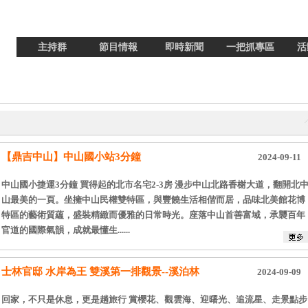
主持群
節目情報
即時新聞
一把抓專區
活
【鼎吉中山】中山國小站3分鐘
2024-09-11
中山國小捷運3分鐘 買得起的北市名宅2-3房 漫步中山北路香榭大道，翻開北
山最美的一頁。坐擁中山民權雙特區，與豐饒生活相偕而居，品味北美館花博
特區的藝術質蘊，盛裝精緻而優雅的日常時光。座落中山首善富域，承襲百年
官道的國際氣韻，成就最懂生......
士林官邸 水岸為王 雙溪第一排觀景--溪泊林
2024-09-09
回家，不只是休息，更是趟旅行 賞櫻花、觀雲海、迎曙光、追流星、走景點步