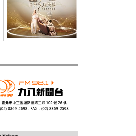
捷
ewMediamax