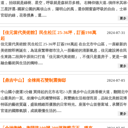
道， 抬頭就是綠樹、星空，呼吸就是森林芬多精。 右轉仰德大道–徜徉米其林‧
三星評選–國家公園的萬頃山水， 陽明山的風，還你開窗森呼吸的自由， 士林
官邸的綠，花香撲鼻，還......
【佳元當代美術館】民生松江 25-36坪，訂簽198萬
2024-07-31
起
佳元當代美術館 民生松江 25-36坪 訂簽198萬起 在台北市中山區，一座嶄新的
美術館即將誕生，為這座繁華都市注入一股藝術的清新氣息，佳元建設將在民
生東路二段與中原街口打造「佳元當代美術館」，不僅只是蓋房子，更是一個
融合藝術與生活的獨特......
【鼎吉中山】 全棟崗石雙制震御邸
2024-07-05
中山國小捷運3分鐘 買得起的北市名宅2-3房 漫步中山北路香榭大道，翻開北
山最美的一頁。坐擁中山民權雙特區，與豐饒生活相偕而居，品味北美館花博
特區的藝術質蘊，盛裝精緻而優雅的日常時光。座落中山首善富域，承襲百年
官道的國際氣韻，成就最懂生活的......