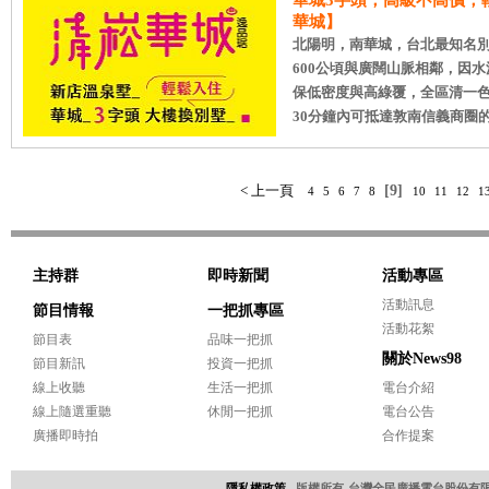
華城3字頭，高級不高價，
華城】
北陽明，南華城，台北最知名
600公頃與廣闊山脈相鄰，因
保低密度與高綠覆，全區清一
30分鐘內可抵達敦南信義商圈的便捷
< 上一頁
[9]
4
5
6
7
8
10
11
12
1
主持群
即時新聞
活動專區
活動訊息
節目情報
一把抓專區
活動花絮
節目表
品味一把抓
關於News98
節目新訊
投資一把抓
線上收聽
生活一把抓
電台介紹
線上隨選重聽
休閒一把抓
電台公告
廣播即時拍
合作提案
隱私權政策
版權所有-台灣全民廣播電台股份有限公司 Copyri