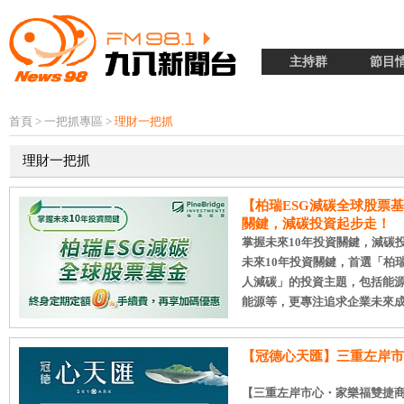
主持群
節目
首頁
>
一把抓專區
>
理財一把抓
理財一把抓
【柏瑞ESG減碳全球股票基
關鍵，減碳投資起步走！
掌握未來10年投資關鍵，減碳
未來10年投資關鍵，首選「柏
人減碳」的投資主題，包括能
能源等，更專注追求企業未來成長..
【冠德心天匯】三重左岸市
【三重左岸市心・家樂福雙捷商