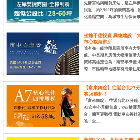
先嗇宮站與頭前庄站，是左岸機
很近；約2,500坪的廣闊基
化退縮空間，為城市生活保留最舒適.
坐擁千億投資 興總建設「
市心觀海御所
唯有在一級地段且區段享有大
值、中長期具房價大幅增值潛
策將高雄定位為「南部半導體S
際，市區精華地段享有海景住宅建案
【富來舞綻】往返台北23分
簽58萬起！
「富來舞綻」 往返台北23分鐘
A7市中心景觀首席，VAF捷運
合，簡單更難得 電動車友善社
唯一全......