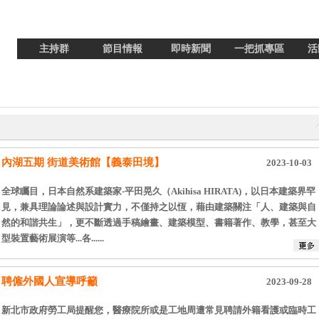
主持群
節目情報
即時新聞
一把抓專區
活
內湖五期 街道美術館【義泰田境】
2023-10-03
全球矚目，日本自然系建築家-平田晃久（Akihisa HIRATA)，以日本建築界罕
見，兼具理論論述與設計實力，不僅持之以恆，藉由建築關注「人、建築與自
然的和諧共生」，更不斷透過手稿繪畫、建築模型、書籍著作、教學，甚至大
型裝置藝術展演等...各......
聘僱外國人宣導呼籲
2023-09-28
新北市政府勞工局提醒您，醫療院所或是工地周遭常見聘請外籍看護或臨時工