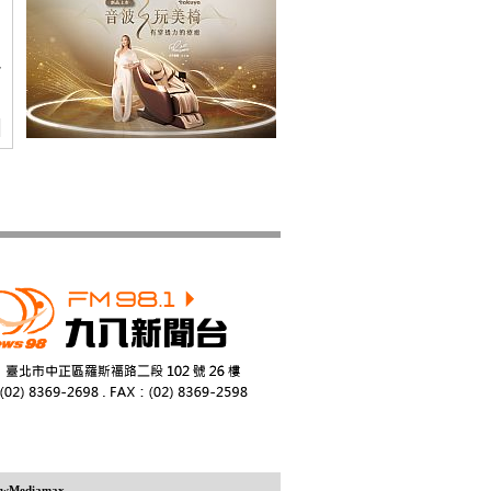
一
ewMediamax