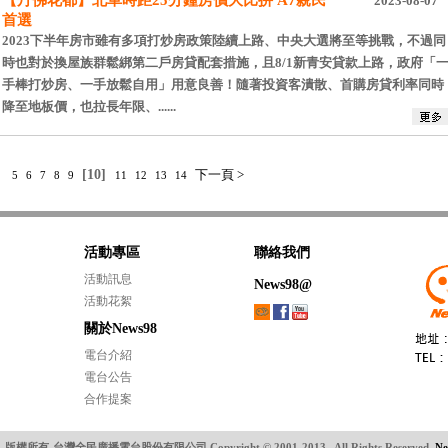
【丹佛花都】北車時距25分鐘房價大比拚 A7親民
2023-08-07
首選
2023下半年房市雖有多項打炒房政策陸續上路、中央大選將至等挑戰，不過同
時也對於換屋族群鬆綁第二戶房貸配套措施，且8/1新青安貸款上路，政府「
手棒打炒房、一手放鬆自用」用意良善！隨著投資客潰散、首購房貸利率同時
降至地板價，也拉長年限、......
頁
[10]
下一頁 >
5
6
7
8
9
11
12
13
14
活動專區
聯絡我們
活動訊息
News98@
活動花絮
關於News98
電台介紹
電台公告
合作提案
版權所有-台灣全民廣播電台股份有限公司 Copyright © 2001-2013 . All Rights Reserved.
N