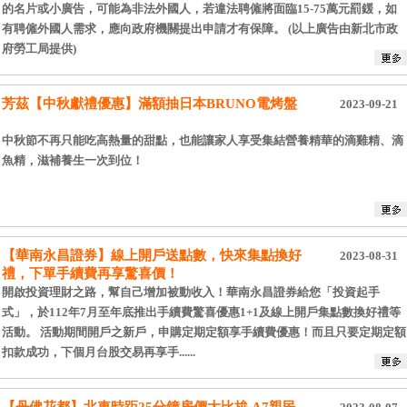
的名片或小廣告，可能為非法外國人，若違法聘僱將面臨15-75萬元罰鍰，如
有聘僱外國人需求，應向政府機關提出申請才有保障。 (以上廣告由新北市政
府勞工局提供)
芳茲【中秋獻禮優惠】滿額抽日本BRUNO電烤盤
2023-09-21
中秋節不再只能吃高熱量的甜點，也能讓家人享受集結營養精華的滴雞精、滴
魚精，滋補養生一次到位！
【華南永昌證券】線上開戶送點數，快來集點換好
2023-08-31
禮，下單手續費再享驚喜價！
開啟投資理財之路，幫自己增加被動收入！華南永昌證券給您「投資起手
式」，於112年7月至年底推出手續費驚喜優惠1+1及線上開戶集點數換好禮等
活動。 活動期間開戶之新戶，申購定期定額享手續費優惠！而且只要定期定額
扣款成功，下個月台股交易再享手......