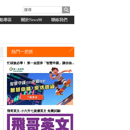
動專區
關於News98
聯絡我們
熱門一把抓
忙碌族必學！ 第一金證券「智慧申購」讓你抽...
飛哥英文-小六升七資優英文 免費試聽!