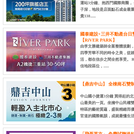
運站3分鐘、抱西門國際商圈，
子深，地段是店面點石成金最重
貴338......
國泰建設+三井不動產台日
【RiVER PARK】
由李文勝建築師全案整體規劃
四季芳華不同的時令之美，從踏入
活，都在信步之間全然享受。 R
佳地段區位，......
【鼎吉中山】 全棟崗石雙
中山國小捷運3分鐘 買得起的北
山最美的一頁。坐擁中山民權
特區的藝術質蘊，盛裝精緻而
官道的國際氣韻，成就最懂生活的..