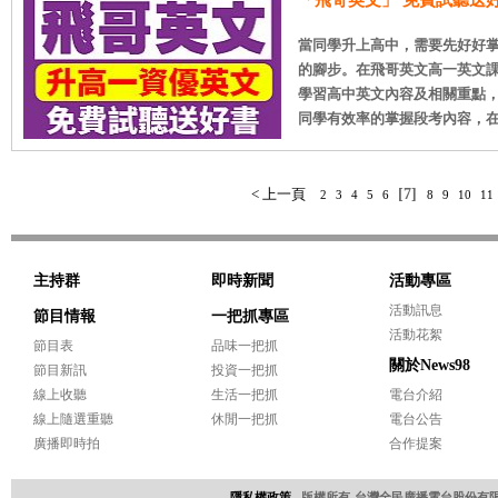
「飛哥英文」 免費試聽送好
當同學升上高中，需要先好好
的腳步。在飛哥英文高一英文
學習高中英文內容及相關重點
同學有效率的掌握段考內容，在校成
< 上一頁
[7]
2
3
4
5
6
8
9
10
11
主持群
即時新聞
活動專區
活動訊息
節目情報
一把抓專區
活動花絮
節目表
品味一把抓
關於News98
節目新訊
投資一把抓
線上收聽
生活一把抓
電台介紹
線上隨選重聽
休閒一把抓
電台公告
廣播即時拍
合作提案
隱私權政策
版權所有-台灣全民廣播電台股份有限公司 Copyri