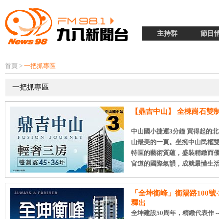
主持群
節目
首頁
>
一把抓專區
一把抓專區
【鼎吉中山】 全棟崗石雙
中山國小捷運3分鐘 買得起的北
山最美的一頁。坐擁中山民權
特區的藝術質蘊，盛裝精緻而
官道的國際氣韻，成就最懂生活的..
「全坤衡峰」衡陽路100號
釋出
全坤建設50周年，精緻代表作 